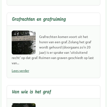
Natuursteen
Opleidingen
Opzegdiensten
Grafrechten en grafruiming
Overlijdensberichten
Repatriëring
Ritueelbegeleiding
Grafrechten komen voort uit het
Rouw- en verliesbegeleiding kinderen
huren van een graf. Zolang het graf
wordt gehuurd (doorgaans zo'n 20
Rouw- en verliesbegeleiding volwassenen
jaar) is er sprake van 'uitsluitend
Rouwcentra
recht' op dat graf. Ruimen van graven geschiedt op last
Rouwkaarten
van...
Rouwvervoer
Lees verder
Sociale media en PC
Sprekers(hulp) bij uitvaart
Toeleveranciers
Van wie is het graf
Uitvaartbegeleiding
Uitvaartcentra