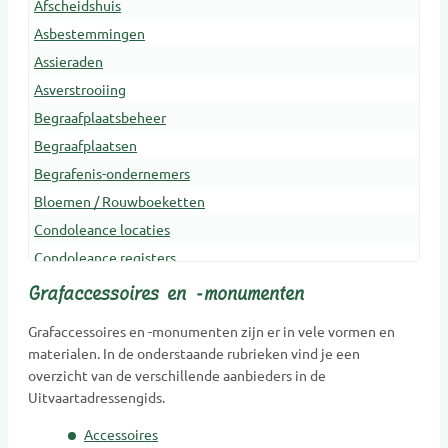
Afscheidshuis
Asbestemmingen
Assieraden
Asverstrooiing
Begraafplaatsbeheer
Begraafplaatsen
Begrafenis-ondernemers
Bloemen / Rouwboeketten
Condoleance locaties
Condoleance registers
Crematoria
Grafaccessoires en -monumenten
Dieren Urnen
Grafaccessoires en -monumenten zijn er in vele vormen en
Dragers
materialen. In de onderstaande rubrieken vind je een
Erfenis en belasting
overzicht van de verschillende aanbieders in de
Uitvaartadressengids.
Gedenkobjecten
Gedenkplaatsen
Accessoires