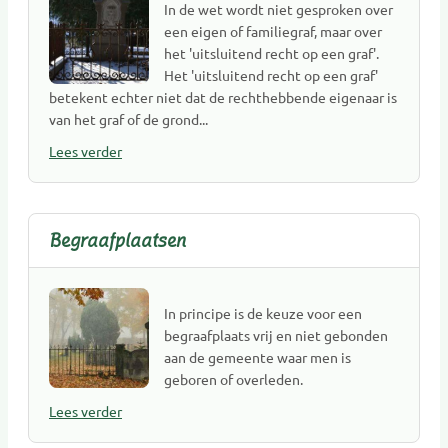
Uitvaartkisten
In de wet wordt niet gesproken over
een eigen of familiegraf, maar over
Uitvaartmuziek
het 'uitsluitend recht op een graf'.
Uitvaartverenigingen
Het 'uitsluitend recht op een graf'
Uitvaartverzekeringen
betekent echter niet dat de rechthebbende eigenaar is
Uitvaartverzorging
van het graf of de grond...
Uitvaartwinkel
Lees verder
Urnen
Vergelijkingswebsites
Verzekeringen overlijdensrisico
Begraafplaatsen
Voorlichting
Wensenregistratie
Fotografie
In principe is de keuze voor een
begraafplaats vrij en niet gebonden
Beveiliging
aan de gemeente waar men is
Styling & Decoratie
geboren of overleden.
Ontruiming
Lees verder