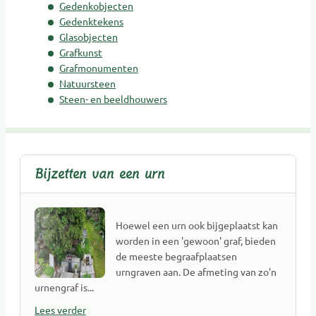
Gedenksieraden
Gedenkobjecten
Gedenktekens
Gedenktekens
Glasobjecten
Glasobjecten
Grafkunst
Goede doelen
Grafmonumenten
Grafkunst
Natuursteen
Steen- en beeldhouwers
Grafmonumenten
Groene uitvaart
Hospice
Kaarsen
Bijzetten van een urn
Kinderen Uitvaartverzorging
Kinderen Urnen
Mediators
Hoewel een urn ook bijgeplaatst kan
Muzikanten / Uitvaartmuziek
worden in een 'gewoon' graf, bieden
de meeste begraafplaatsen
Nabestaandenzorg
urngraven aan. De afmeting van zo'n
Nalatenschaps afwikkeling
urnengraf is...
Natuurbegraafplaatsen
Lees verder