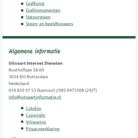
Grafkunst
Goede doelen
Grafmonumenten
Grafkunst
Natuursteen
Steen- en beeldhouwers
Grafmonumenten
Groene uitvaart
Hospice
Algemene informatie
Kaarsen
Kinderen Uitvaartverzorging
Uitvaart Internet Diensten
Kinderen Urnen
Rusthoflaan 58-60
3034 XM Rotterdam
Mediators
Nederland
Muzikanten / Uitvaartmuziek
010 820 97 53 (kantoor) / 085 0475508 (24/7)
Nabestaandenzorg
info@uitvaartinformatie.nl
Nalatenschaps afwikkeling
Colofon
Natuurbegraafplaatsen
Copyright
Natuursteen
Vrijwaring
Opleidingen
Privacyverklaring
Opzegdiensten