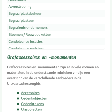
Asverstrooiing
Begraafplaatsbeheer
Begraafplaatsen
Begrafenis-ondernemers
Bloemen / Rouwboeketten
Condoleance locaties
Condoleance registers
Crematoria
Grafaccessoires en -monumenten
Dieren Urnen
Grafaccessoires en -monumenten zijn er in vele vormen en
Dragers
materialen. In de onderstaande rubrieken vind je een
Erfenis en belasting
overzicht van de verschillende aanbieders in de
Uitvaartadressengids.
Gedenkobjecten
Gedenkplaatsen
Accessoires
Gedenksieraden
Gedenkobjecten
Gedenktekens
Gedenktekens
Glasobjecten
Glasobjecten