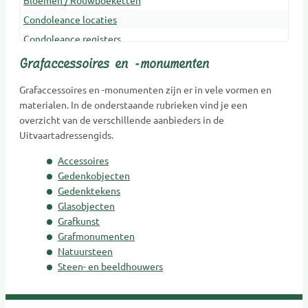
Bloemen / Rouwboeketten
Condoleance locaties
Condoleance registers
Crematoria
Grafaccessoires en -monumenten
Dieren Urnen
Grafaccessoires en -monumenten zijn er in vele vormen en
Dragers
materialen. In de onderstaande rubrieken vind je een
Erfenis en belasting
overzicht van de verschillende aanbieders in de
Uitvaartadressengids.
Gedenkobjecten
Gedenkplaatsen
Accessoires
Gedenksieraden
Gedenkobjecten
Gedenktekens
Gedenktekens
Glasobjecten
Glasobjecten
Grafkunst
Goede doelen
Grafmonumenten
Grafkunst
Natuursteen
Steen- en beeldhouwers
Grafmonumenten
Groene uitvaart