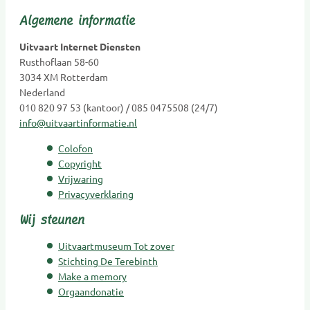
Hospice
Algemene informatie
Kaarsen
Kinderen Uitvaartverzorging
Uitvaart Internet Diensten
Kinderen Urnen
Rusthoflaan 58-60
3034 XM Rotterdam
Mediators
Nederland
Muzikanten / Uitvaartmuziek
010 820 97 53 (kantoor) / 085 0475508 (24/7)
Nabestaandenzorg
info@uitvaartinformatie.nl
Nalatenschaps afwikkeling
Colofon
Natuurbegraafplaatsen
Copyright
Natuursteen
Vrijwaring
Opleidingen
Privacyverklaring
Opzegdiensten
Wij steunen
Overlijdensberichten
Uitvaartmuseum Tot zover
Repatriëring
Stichting De Terebinth
Ritueelbegeleiding
Make a memory
Rouw- en verliesbegeleiding kinderen
Orgaandonatie